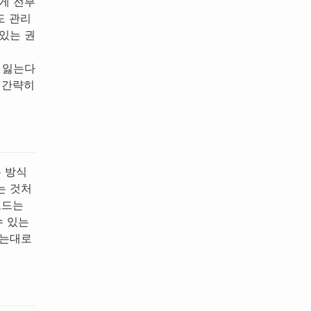
게 전부
도 관리
있는 권
 잃는다
 간략히
는 방식
는 것처
코드는
수 있는
하는대로