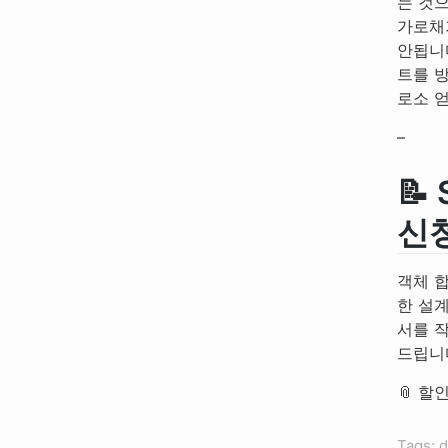
는 것
가로채
안됩니
트를 
로소 
–
📝
신
객체 합
한 설
서를 
드립니
📎 할
Tags: 