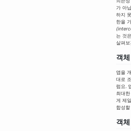
의존성
가 아
하지 
한을 
(interc
는 것
살펴보
객체 
앱을 
대로 
럼요.
최대한
게 제
합성할
객체 