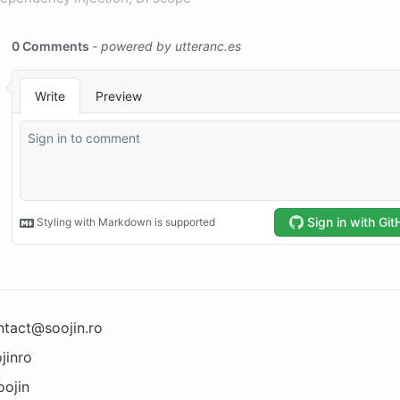
ntact@soojin.ro
jinro
oojin