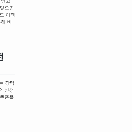
 없고
 잊으면
드 이펙
통해 비
전
는 강력
전 신청
 쿠폰을