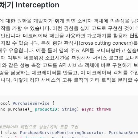
기 Interception
에 대한 권한을 개발자가 쥐게 되면 소비자 객채에 의존성을 
조작을 가할 수 있습니다. 이런 권한을 실제 코드로 구현한 것이
패턴입니다. 데코레이터 패턴을 사용하면 가로채기를 활용해
단일
 지킬 수 있습니다. 특히 횡단 관심사(cross cutting concern)
매우 유용합니다. 예를 들어 앱의 주요 API를 모니터링하고 싶습
실패 여부와 네트워킹 소요시간을 측정해서 서비스 로그로 보내
이와 같은 성능 측정 코드를 API 서비스 객체에 바로 구현하기 
링을 담당하는 데코레이터를 만들고, 이 데코레이터 객체를 주
습니다. 이렇게 하면 서비스의 고유 로직과 기타 로직을 분리할 
tocol
PurchaseService
{
unc
purchase
(
_
productID
:
String
)
async
throws
 데코레이터 패턴으로 성능/에러 로깅 구현
al
class
PurchaseServiceMonitoringDecorator
:
PurchaseSer