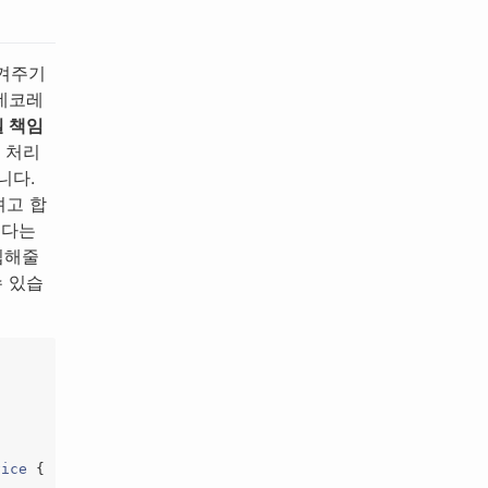
넘겨주기
 데코레
 책임
를 처리
니다.
려고 합
보다는
입해줄
수 있습
vice
{