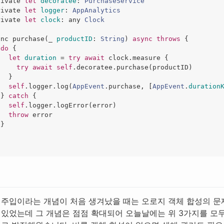
rivate
let
decoratee
:
PurchaseService
rivate
let
logger
:
AppAnalytics
rivate
let
clock
:
any
Clock
unc
purchase
(
_
productID
:
String
)
async
throws
{
do
{
let
duration
=
try
await
clock
.
measure
{
try
await
self
.
decoratee
.
purchase
(
productID
)
}
self
.
logger
.
log
(
AppEvent
.
purchase
,
[
AppEvent
.
duration
}
catch
{
self
.
logger
.
logError
(
error
)
throw
error
}
 주입이라는 개념이 처음 생겨났을 때는 오로지 객체 합성의 문
 있었는데 그 개념은 점점 확대되어 오늘날에는 위 3가지를 모