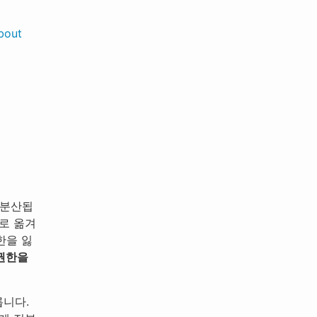
bout
 분산됩
로 옮겨
한을 잃
권한을
릅니다.