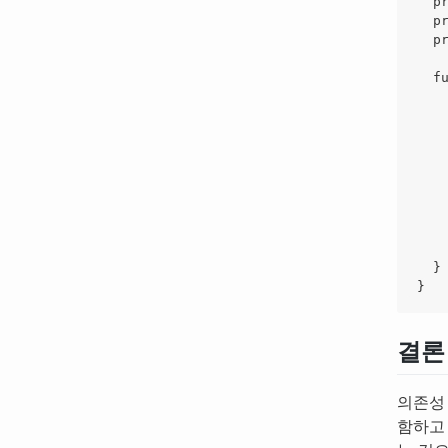
p
p
p
f
}
}
결론
의존성
함하고