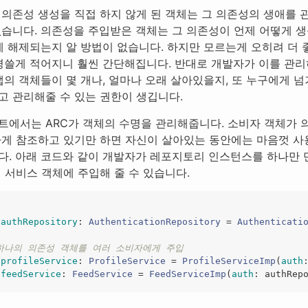
 의존성 생성을 직접 하지 않게 된 객체는 그 의존성의 생애를 
없습니다. 의존성을 주입받은 객체는 그 의존성이 언제 어떻게 
언제 해제되는지 알 방법이 없습니다. 하지만 모르는게 오히려 더
신경쓸게 적어지니 훨씬 간단해집니다. 반대로 개발자가 이를 관리
앱의 객체들이 몇 개나, 얼마나 오래 살아있을지, 또 누구에게 
고 관리해줄 수 있는 권한이 생깁니다.
트에서는 ARC가 객체의 수명을 관리해줍니다. 소비자 객체가 
하게 참조하고 있기만 하면 자신이 살아있는 동안에는 마음껏 사
다. 아래 코드와 같이 개발자가 레포지토리 인스턴스를 하나만
 서비스 객체에 주입해 줄 수 있습니다.
authRepository
:
AuthenticationRepository
=
Authenticati
 하나의 의존성 객체를 여러 소비자에게 주입
profileService
:
ProfileService
=
ProfileServiceImp
(
auth
feedService
:
FeedService
=
FeedServiceImp
(
auth
:
authRep