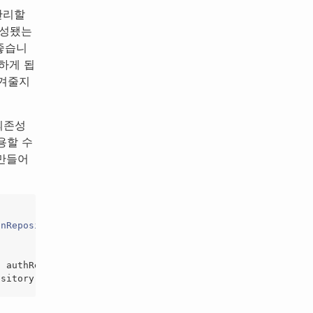
관리할
생성됐는
 좋습니
하게 됩
넘겨줄지
의존성
용할 수
 만들어
onRepositoryImp
()
:
authRepository
)
ository
)