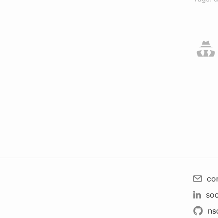
co
soo
ns