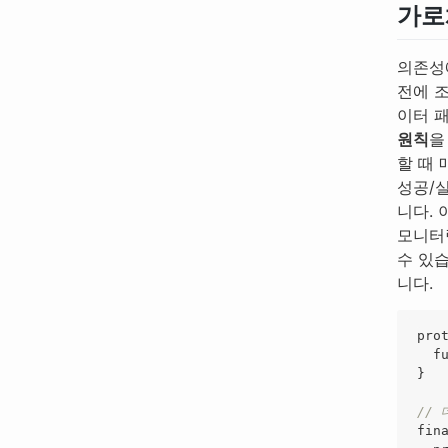
가로채
의존성
전에 
이터 
원칙
을
할 때 
성공/
니다. 
모니터
수 있
니다.
pro
f
}
//
fin