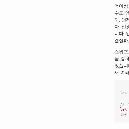
더이상
수도 
지, 
다. 
니다. 
결정하
스위프
을 강
있습니
서 여러
let
//
let
let