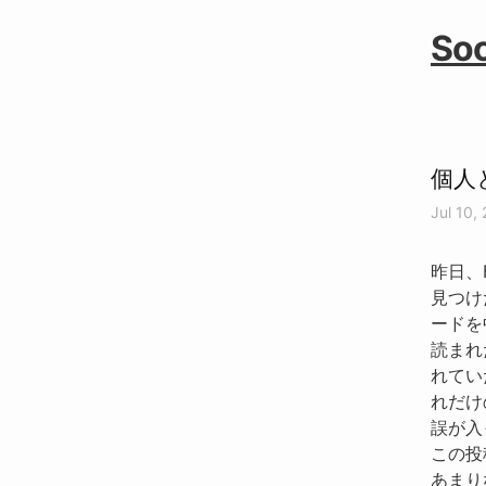
Soo
個人
Jul 10,
昨日、
見つけ
ードを
読まれ
れてい
れだけ
誤が入
この投
あまり