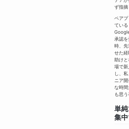
ず指摘
ペアプ
ている
Goo
承認を
時、先
せた経
助けと
場で新
し、私
ニア開
な時間
も思う
単純
集中