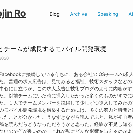
jin Ro
Blog
Archive
Speaking
A
とチームが成長するモバイル開発環境
 2020
Facebookに接続しているうちに、ある会社のiOSチームの求
た。普通の求人広告は、見てみると福祉、技術スタックなどの
中心に目立つが、この求人広告は技術ブログのように内容がす
た。以前チームにいた時に導入したかった多くのものがすでに
た。１人でチームメンバーを説得して少しずつ導入してみたの
のモバイル開発環境を構築するためには、多くの努力と時間と
ったことが分かった。うなずきながら読んでふと、私が初心者
稿を読んだらどうなっただろうかと思った。経験が不足し知る
ないので何が良いのか、これが私にどんな影響を与えるのかよ