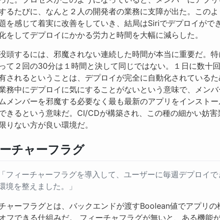
するたびに、なんと２人の開発者の業務に支障が出た。このよ
題を感じて着実に改善をしていき、結局はSiriでデプロイがで
化をしてデプロイにかかる労力と時間を大幅に減らした。
没頭するには、邪魔されない連続した時間が本当に重要だ。特
って２回の30分は１時間と決して同じではない。１日に数十
有されるということは、デプロイが完全に自動化されているた
業務中にデプロイに気にすることがないという意味で、メンバ
ムメンバーを邪魔する必要なく最も最新のアプリをインストー
できるという意味だ。CI/CDが構築され、この種の細かい妨害
限りない方が良い環境だ。
ーチャーフラグ
「フィーチャーフラグを導入して、ユーザーに毎週デプロイで
環境を整えました。」
チャーフラグとは、バックエンドが渡すBoolean値でアプリの
オフできる仕組みだ。 フィーチャフラグが無いと、ある機能