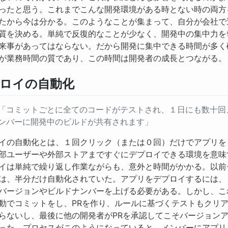
ったと思う。これまでこんな開発環境がある時とない時の両方
たから今は分かる。このようなことが集まって、自分が会社で
質を決める。単純で反復的なことが少なく、開発中の集中力を
来事があってはならない。だから開発に集中できる時間が多く
が業務時間の質であり、この時間は開発者の成長とつながる。
ロイの自動化
「コミットごとに全てのコードがテストされ、１日にも数十回
ンバーに開発中のビルドが共有されます」
イの自動化とは、１回クリック（または０回）だけでアプリを
部ユーザーや外部ストアまですぐにデプロイできる環境を意味
イは単純で繰り返し作業ながらも、意外と時間がかかる。以前
は、半分だけ自動化されていた。アプリをデプロイするには、
バージョンやビルドナンバーを上げる必要がある。しかし、こ
動でコミットをし、PRを作り、ルールに基づくテストもクリ
らないし、最後に他の開発者がPRを承認してこそバージョン
った。プロセスがこのようになっていると、メンバーにアプリ