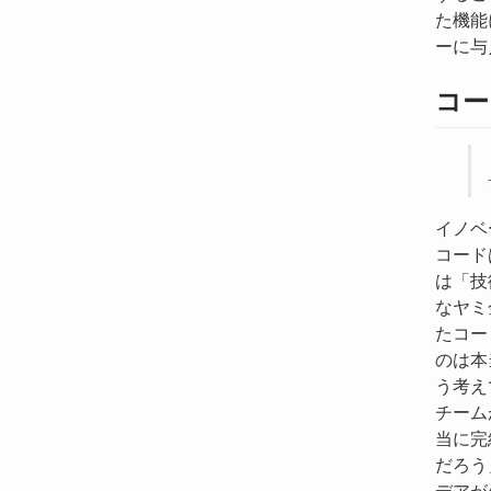
た機能
ーに与
コー
イノベ
コード
は「技
なヤミ
たコー
のは本
う考え
チーム
当に完
だろう
デアが