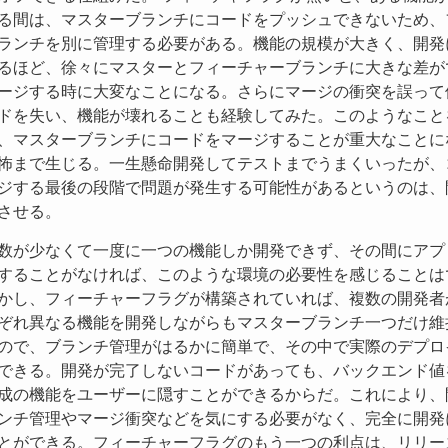
る間は、マスターブランチにコードをプッシュできないため、
ランチを別に管理する必要がある。機能の規模が大きく、開発
るほど、徐々にマスターとフィーチャーブランチに大きな差が
ージする時に大変なことになる。さらにマージの衝突を誤って
ドを失い、機能が壊れることも経験してみた。このようなこと
、マスターブランチにコードをマージすることが重大なことに
怖まで生じる。一生懸命開発してテストまでうまくいったが、
ジする最後の段階で問題が発生する可能性があるというのは、
させる。
数が少なくて一度に一つの機能しか開発できず、その間にアプ
することがなければ、このような環境の必要性を感じることは
かし、フィーチャーフラグが構築されていれば、複数の開発者
ぞれ異なる機能を開発しながらもマスターブランチ一つだけ維
ので、ブランチ管理がはるかに簡単で、その中で実際のデプロ
できる。開発が完了しないコードがあっても、バックエンド値
成の機能をユーザーに隠すことができるからだ。これにより、
ンチ管理やマージ衝突などを気にする必要がなく、完全に開発
とができる。フィーチャーフラグのもう一つの利点は、リリー