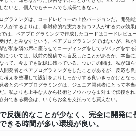
しないと、個人でもチームでも成長できない。
ログラミングは、コードレビューの上位バージョンだ。開発能
２人がするよりは、非対称的な実力を持つ２人がするのが効果
gleでは、ペアプログラミングで作成したコードはコードレビュ
受けたとみなすという。ペアプログラミングではないが、私が
輩が私を隣の席に座らせてコーディングをしてデバッグをする
験については、以前の投稿でも言及したことがあるが、本当に
なって、今までも記憶に残っている。ついこの間は、私が知ら
入開発者とペアプログラミングをしたことがあるが、反応も良
も考えを整理して設計をよりしっかりする良いきっかけとなっ
発者とのペアプログラミングは、ジュニア開発者にとって本当
だ。私よりも上手な人から技術とノウハウを１対１で伝授され
存分できる機会は、いくらお金を支払っても買えない。
で反復的なことが少なく、完全に開発に
できる時間が多い環境が良い。