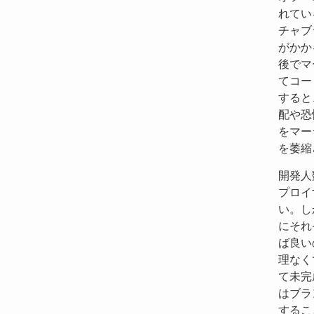
れてい
チャブ
がかか
後でマ
てコー
すると
配や恐
をマー
を萎縮
開発人
プロイ
い。し
にそれ
ば良い
理なく
て未完
はブラ
するこ