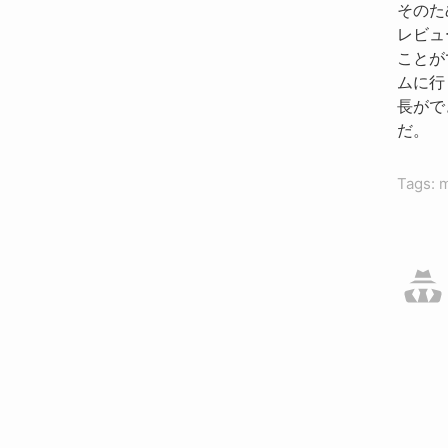
そのた
レビュ
ことが
ムに行
長がで
だ。
Tags: m