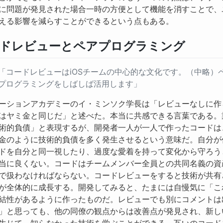
に問題が発見された場合一時の方便として機能を消すことで、
える影響を減らすことができるという点もある。
ドレビューとペアプログラミング
「コードレビューはiOSチームの中心的な文化です。（中略）
プログラミングをしばしば活用します」
ーションアカデミーのイ・ミンソク学長は「レビューなしに作
はヤミ金と同じだ」と述べた。本当に共感できる言葉である。
術的負債」と表現するが、開発者一人が一人で作ったコードは
金のように技術的負債を多く発生させるという意味だ。自分が
ドを自分と同一視したり、過度な愛着を持って変化から守ろう
当に良くない。コードはチームメンバー全員との共同名義の資
で扱わなければならない。コードレビューをすると技術が共有
が全体的に成長する。開発してみると、たまには自慢気に「こ
結性があるように作ったものだ。レビューでも別にコメントは
」と思っても、他の同僚の観点からは改善点が発見され、新し
生じて、知らなかった技術を学ぶことができる。互いのコード