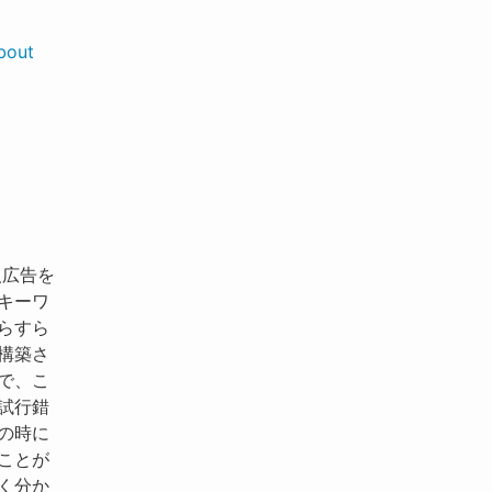
bout
人広告を
キーワ
らすら
構築さ
で、こ
試行錯
の時に
ことが
く分か