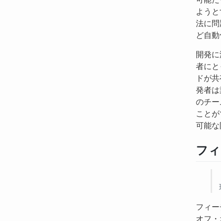
ようと
法に問
ど自動
開発に
者にと
ドが共
発者は
のチー
ことが
可能な
フィ
フィー
オフ・