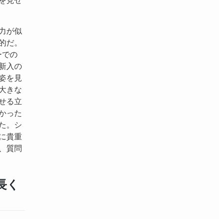
力が似
的だ。
ーでの
新入の
姿を見
大きな
せる立
かった
た。シ
に貴重
、質問
長く