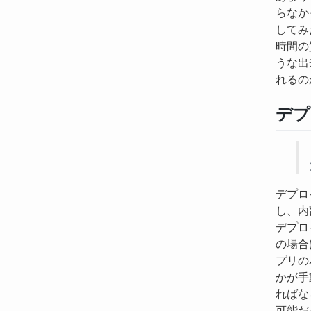
らなか
してみ
時間の
うな出
れるの
デプ
デプロ
し、内
デプロ
の場合
プリの
かが手
ればな
可能だ