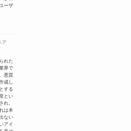
ユーザ
ペア
られた
業界で
、悪質
作成し
とする
産とい
され、
れは本
出ない
いアイ
を見せ