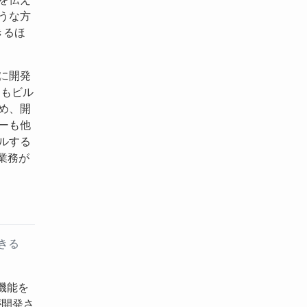
うな方
きるほ
に開発
回もビル
め、開
ーも他
ルする
業務が
きる
機能を
が開発さ