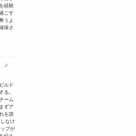
を経験
過ごす
奪うよ
確保さ
、メ
ビルド
する。
チーム
まずア
れを誰
アしなけ
アップが
を伝え