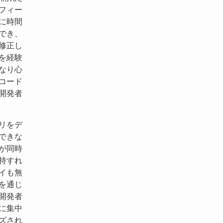
フィー
に時間
でき、
修正し
を経験
なり心
コード
開発者
リをデ
できな
が同時
持すれ
イも無
を通じ
開発者
に集中
ズされ